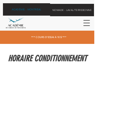
ACADÉMIE - MONTRÉAL
NOMADE - LAVAL/TERREBONNE
*** COURS D'ESSAI À 10 $ ***
HORAIRE CONDITIONNEMENT