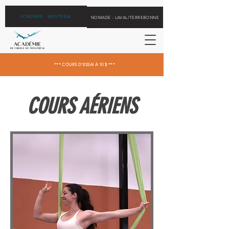
ACADÉMIE - MONTRÉAL
NOMADE - LAVAL/TERREBONNE
*** COURS D'ESSAI À 10 $ ***
COURS AÉRIENS