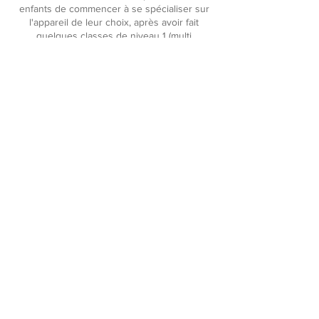
enfants de commencer à se spécialiser sur
l'appareil de leur choix, après avoir fait
quelques classes de niveau 1 (multi
appareils)!
Les participants poursuivront leurs
apprentissages avec des figures plus
avancées ! Ce cours se concentre sur le
raffinement de la technique et l'amélioration
de la force et de l'agilité.
Prérequis : Ouvert aux enfants de 6 ans et +,
qui peuvent s'inverser et grimper dans le
cerceau.
RÉSERVER