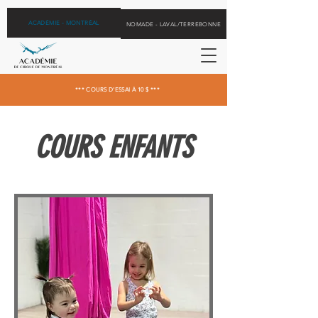
ACADÉMIE - MONTRÉAL
NOMADE - LAVAL/TERREBONNE
*** COURS D'ESSAI À 10 $ ***
COURS ENFANTS