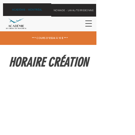
ACADÉMIE - MONTRÉAL
NOMADE - LAVAL/TERREBONNE
*** COURS D'ESSAI À 10 $ ***
HORAIRE CRÉATION