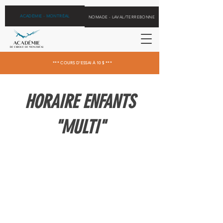
ACADÉMIE - MONTRÉAL
NOMADE - LAVAL/TERREBONNE
*** COURS D'ESSAI À 10 $ ***
HORAIRE ENFANTS
"MULTI"